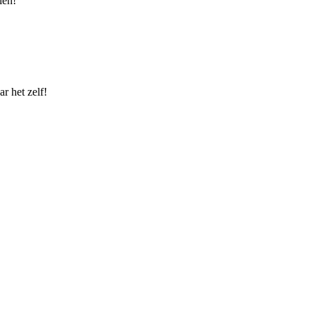
len!
r het zelf!