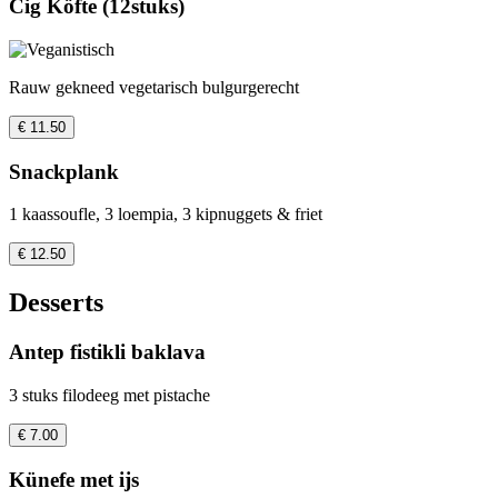
Cig Köfte (12stuks)
Rauw gekneed vegetarisch bulgurgerecht
€ 11.50
Snackplank
1 kaassoufle, 3 loempia, 3 kipnuggets & friet
€ 12.50
Desserts
Antep fistikli baklava
3 stuks filodeeg met pistache
€ 7.00
Künefe met ijs