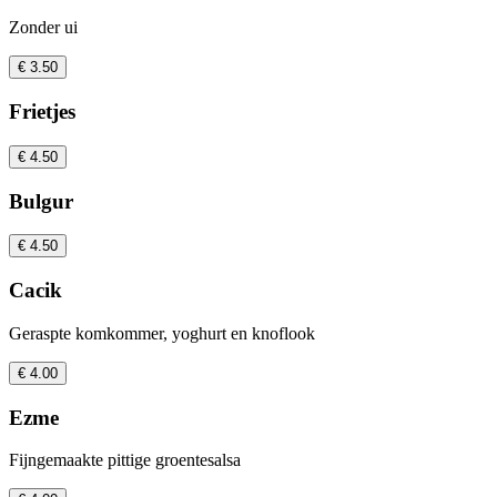
Zonder ui
€ 3.50
Frietjes
€ 4.50
Bulgur
€ 4.50
Cacik
Geraspte komkommer, yoghurt en knoflook
€ 4.00
Ezme
Fijngemaakte pittige groentesalsa