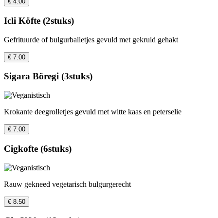
€ 4.00
Icli Köfte (2stuks)
Gefrituurde of bulgurballetjes gevuld met gekruid gehakt
€ 7.00
Sigara Böregi (3stuks)
Krokante deegrolletjes gevuld met witte kaas en peterselie
€ 7.00
Cigkofte (6stuks)
Rauw gekneed vegetarisch bulgurgerecht
€ 8.50