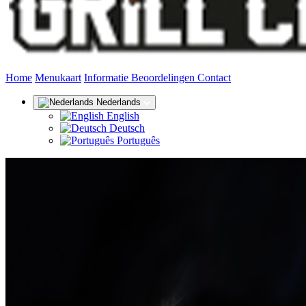
(huidige)
Home
Menukaart
Informatie
Beoordelingen
Contact
Nederlands
English
Deutsch
Português